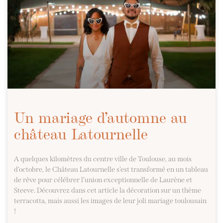
Un mariage d’automne au
château Latournelle
A quelques kilomètres du centre ville de Toulouse, au mois
d’octobre, le Château Latournelle s’est transformé en un tableau
de rêve pour célébrer l’union exceptionnelle de Laurène et
Steeve. Découvrez dans cet article la décoration sur un thème
terracotta, mais aussi les images de leur joli mariage toulousain
!