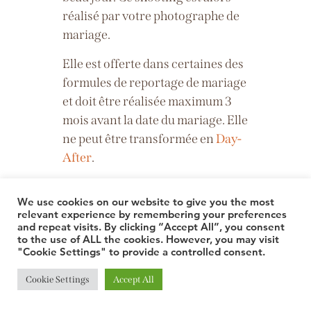
réalisé par votre photographe de
mariage.
Elle est offerte dans certaines des
formules de reportage de mariage
et doit être réalisée maximum 3
mois avant la date du mariage. Elle
ne peut être transformée en
Day-
After
.
We use cookies on our website to give you the most
relevant experience by remembering your preferences
Travaillez-vous seule ?
and repeat visits. By clicking “Accept All”, you consent
to the use of ALL the cookies. However, you may visit
"Cookie Settings" to provide a controlled consent.
La majorité des reportages et
séances sont effectivement
Cookie Settings
Accept All
réalisées en solo.