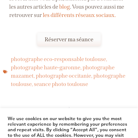
les autres articles de
blog
. Vous pouvez aussi me
retrouver sur
les différents réseaux sociaux.
Réserver ma séance
photographe eco-responsable toulouse
,
photographe haute-garonne
,
photographe
mazamet
,
photographe occitanie
,
photographe
toulouse
,
seance photo toulouse
PRÉCÉDENT
SUIVANT
Comment réussir vos entrées et sorties de cérémonies de mariage ?
Un mariage à l’Orangerie des Demoiselles à Frouzins
We use cookies on our website to give you the most
relevant experience by remembering your preferences
and repeat visits. By clicking “Accept All”, you consent
© 2026 TheLuuxx
to the use of ALL the cookies. However, you may visit