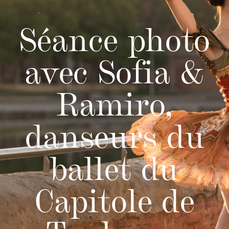
Séance photo
avec Sofia &
Ramiro,
danseurs du
ballet du
Capitole de