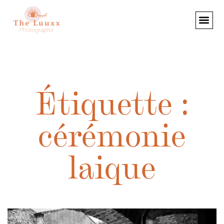
Étiquette :
cérémonie
laique