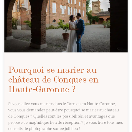
Pourquoi se marier au
château de Conques en
Haute-Garonne ?
Si vous allez vous marier dans le Tarn ou en Haute-Garonne,
vous vous demandez peut-être pourquoi se marier au château
de Conques ? Quelles sont les possibilités, et avantages que
propose ce magnifique lieu de réception ? Je vous livre tous mes
conseils de photographe sur ce joli lieu !