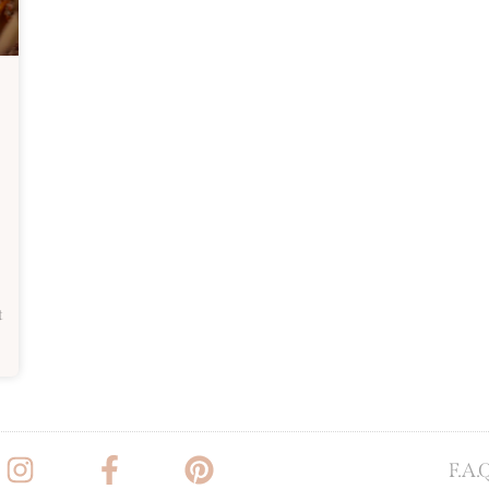
t
F.A.