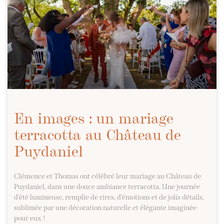
En images : un mariage
terracotta au Château de
Puydaniel
Clémence et Thomas ont célébré leur mariage au Château de
Puydaniel, dans une douce ambiance terracotta. Une journée
d’été lumineuse, remplie de rires, d’émotions et de jolis détails,
sublimée par une décoration naturelle et élégante imaginée
pour eux !