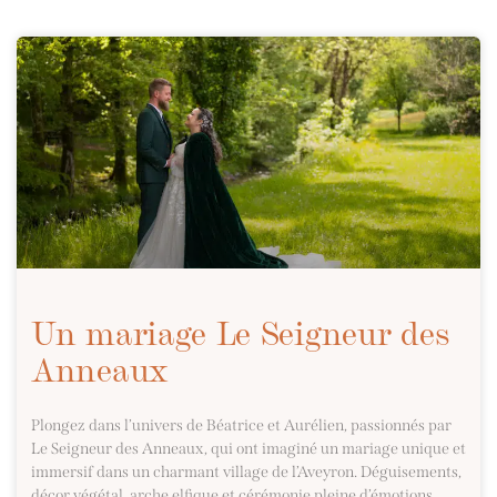
Un mariage Le Seigneur des
Anneaux
Plongez dans l’univers de Béatrice et Aurélien, passionnés par
Le Seigneur des Anneaux, qui ont imaginé un mariage unique et
immersif dans un charmant village de l’Aveyron. Déguisements,
décor végétal, arche elfique et cérémonie pleine d’émotions…