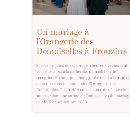
Un mariage à
l’Orangerie des
Demoiselles à Frouzins
Si vous projetez de célébrer un heureux évènement,
vous êtes alors à la recherche d’un joli lieu de
réception. En tant que photographe de mariage, je n
peux que vous recommander l’Orangerie des
Demoiselles. J’ai en effet eu la chance de découvrir c
superbe domaine au sud de Toulouse lors du mariag
de M&X en septembre 2023.