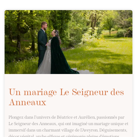
Un mariage Le Seigneur des
Anneaux
Plongez dans l’univers de Béatrice et Aurélien, passionnés par
Le Seigneur des Anneaux, qui ont imaginé un mariage unique et
immersif dans un charmant village de l’Aveyron. Déguisements,
décor végétal, arche elfique et cérémonie pleine d’émotions…