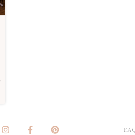
e
F.A.