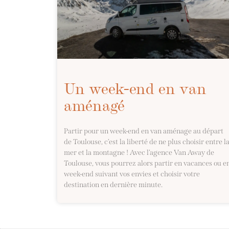
Un week-end en van
aménagé
Partir pour un week-end en van aménage au départ
de Toulouse, c’est la liberté de ne plus choisir entre l
mer et la montagne ! Avec l’agence Van Away de
Toulouse, vous pourrez alors partir en vacances ou e
week-end suivant vos envies et choisir votre
destination en dernière minute.