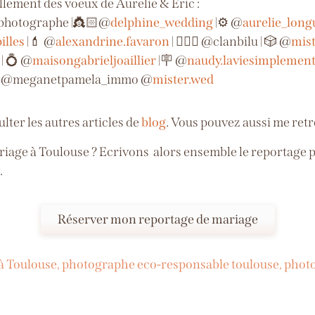
llement des voeux de Aurelie & Éric :
_photographe |👸🏻@
delphine_wedding
|⚙️ @
aurelie_lon
illes
|💄 @
alexandrine.favaron
| 💇🏼‍♀️ @clanbilu | 🎲 @
mis
| 💍 @
maisongabrieljoaillier
|🪧 @
naudy.laviesimplemen
nce @meganetpamela_immo @
mister.wed
sulter les autres articles de
blog
. Vous pouvez aussi me ret
iage à Toulouse ? Ecrivons alors ensemble le reportage p
.
Réserver mon reportage de mariage
à Toulouse
,
photographe eco-responsable toulouse
,
photo