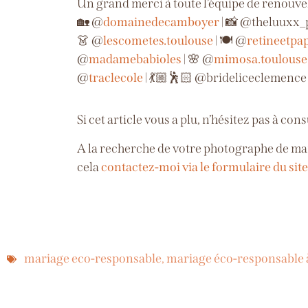
Un grand merci à toute l’équipe de renouve
🏡 @
domainedecamboyer
| 📸 @theluuxx
👗 @
lescometes.toulouse
| 🍽️ @
retineetpap
@
madamebabioles
| 🌸 @
mimosa.toulouse
@
traclecole
| 💃🏼🕺🏻 @bridelicecleme
Si cet article vous a plu, n’hésitez pas à con
A la recherche de votre photographe de mar
cela
contactez-moi via le formulaire du site
mariage eco-responsable
,
mariage éco-responsable 