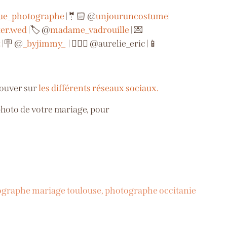
gue_photographe
|🤵🏻 @
unjouruncostume
|
ter.wed
|🏷️ @
madame_vadrouille
| 💌
t
|🪧 @
_byjimmy_
| 👩‍❤️‍👨 @aurelie_eric |📱
rouver sur
les différents réseaux sociaux.
hoto de votre mariage, pour
graphe mariage toulouse
,
photographe occitanie