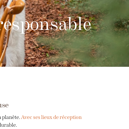
responsable
use
a planète.
Avec ses lieux de réception
durable.