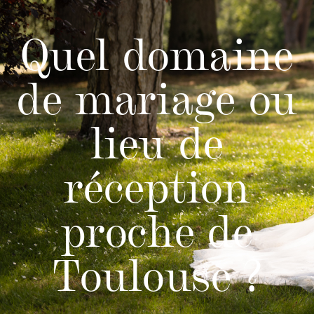
Quel domaine
de mariage ou
lieu de
réception
proche de
Toulouse ?