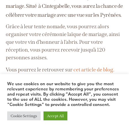
mariage. Situé à Cintegabelle, vous aurez la chance de
célébrer votre mariage avec une vue sur les Pyrénées.
Grâce à leur tente nomade, vous pourrez alors
organiser votre cérémonie laïque de mariage, ainsi
que votre vin d’honneur à l’abris. Pour votre
réception, vous pourrez recevoir jusqu’à 120
personnes assises.
Vous pourrez le retrouver sur
cet article de blog.
En bref ?
Domaine de mariage en Haute-Garonne
We use cookies on our website to give you the most
relevant experience by remembering your preferences
à
40min et 40 km de Toulouse, capacité jusqu’à 120
and repeat visits. By clicking “Accept All”, you consent
personnes
et 17 hébergements possibles !
to the use of ALL the cookies. However, you may visit
"Cookie Settings" to provide a controlled consent.
Cookie Settings
Accept All