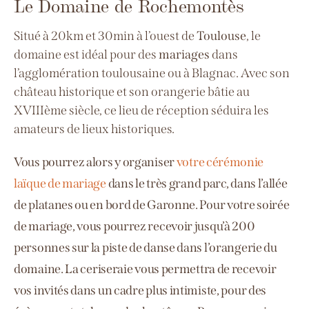
Le Domaine de Rochemontès
Situé à 20km et 30min à l’ouest de
Toulouse
, le
domaine est idéal pour des
mariages
dans
l’agglomération toulousaine ou à Blagnac. Avec son
château historique et son orangerie
bâtie
au
XVIIIème siècle, ce lieu de réception
séduira les
amateurs de lieux historiques.
Vous pourrez alors y organiser
votre cérémonie
laïque de mariage
dans le très grand parc, dans l’allée
de platanes ou en bord de Garonne. Pour votre soirée
de mariage, vous pourrez recevoir jusqu’à 200
personnes sur la piste de danse dans l’orangerie du
domaine. La
ceriseraie
vous permettra de recevoir
vos invités dans un cadre plus intimiste, pour des