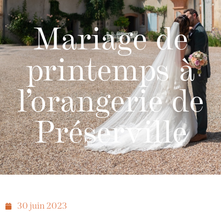
Mariage de
printemps à
l’orangerie de
Préserville
30 juin 2023