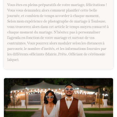
Vous êtes en pleins préparatifs de votre mariage, félicitations !
Vous vous demandez alors comment planifier cette belle
journée, et combien de temps accorder à chaque moment.
Selon mon expérience de photographe de mariage à Toulouse,
vous trouverez alors dans cet article le temps moyen consacré à
chaque moment du mariage. N’hésitez pas à personnaliser
l’agenda en fonction de votre mariage et surtout de vos
contraintes. Vous pourrez alors moduler selon les distances à
parcourir, le nombre d’invités, et les informations fournies par
les différents officiants (Mairie, Prête, Officiant de cérémonie
laïque).