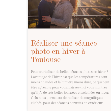
Réaliser une séance
photo en hiver à
Toulouse
Peut-on réaliser de belles séances photos en hiver ?
L’avantage de l’hiver est que les températures sont
moins chaudes et la lumière moins dure, ce qui peut
être agréable pour vous. Laissez-moi vous montrer
qu’il y’a de très belles journées ensoleillées en hiver.
Cela nous permettra de réaliser de magnifiques
clichés, pour des séances portraits en extérieur.