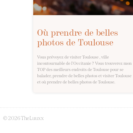
Où prendre de belles
photos de Toulouse
Vous prévoyez de visiter Toulouse , ville
incontournable de l’Occitanie ? Vous trouverez mon
TOP des meilleurs endroits de Toulouse pour se
balader, prendre de belles photos et visiter Toulouse
et où prendre de belles photos de Toulouse.
© 2026 TheLuuxx