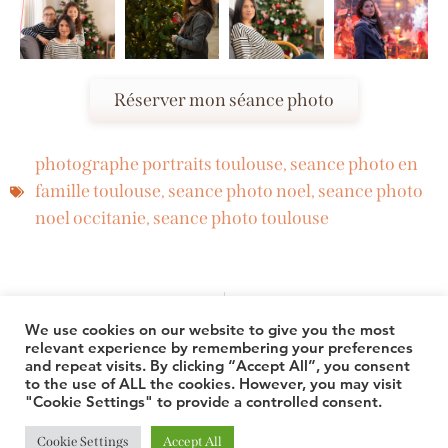
Réserver mon séance photo
photographe portraits toulouse
,
seance photo en
famille toulouse
,
seance photo noel
,
seance photo
noel occitanie
,
seance photo toulouse
PRÉCÉDENT
SUIVANT
Pourquoi ces tarifs chez les photographes ?
Un week-end à la découverte de Ax-les-Thermes
We use cookies on our website to give you the most
relevant experience by remembering your preferences
and repeat visits. By clicking “Accept All”, you consent
© 2026 TheLuuxx
to the use of ALL the cookies. However, you may visit
"Cookie Settings" to provide a controlled consent.
Cookie Settings
Accept All