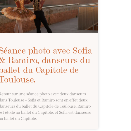
Séance photo avec Sofia
& Ramiro, danseurs du
ballet du Capitole de
Toulouse.
Retour sur une séance photo avec deux danseurs
dans Toulouse – Sofia et Ramiro sont en effet deux
danseurs du ballet du Capitole de Toulouse. Ramiro
est étoile au ballet du Capitole, et Sofia est danseuse
au ballet du Capitole.