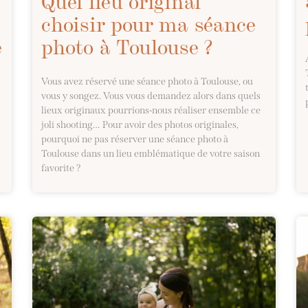
Quel lieu original
choisir pour ma séance
e
photo à Toulouse ?
Vous avez réservé une séance photo à Toulouse, ou
vous y songez. Vous vous demandez alors dans quels
lieux originaux pourrions-nous réaliser ensemble ce
joli shooting… Pour avoir des photos originales,
pourquoi ne pas réserver une séance photo à
Toulouse dans un lieu emblématique de votre saison
favorite ?