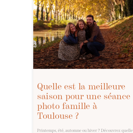
Quelle est la meilleure
saison pour une séance
photo famille à
Toulouse ?
Printemps, été, automne ou hiver ? Découvrez quelle