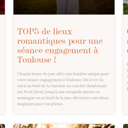
TOP5 de lieux
romantiques pour une
séance engagement à
Toulouse !
Chaque heure du jour offre une lumière unique pour
votre séance engagement à Toulouse. Du lever du
soleil au bord de la Garonne au coucher flamboyant
sur Pech David, jusqu’à une escapade nature en
montagne ou au bord de la mer, découvrez mes lieux
magiques pour vos photos.