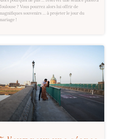
Alors pourquoi ne pas … réserver une séance photo à
Toulouse ? Vous pourrez alors lui offrir de
magnifiques souvenirs … à projeter le jour du
mariage !