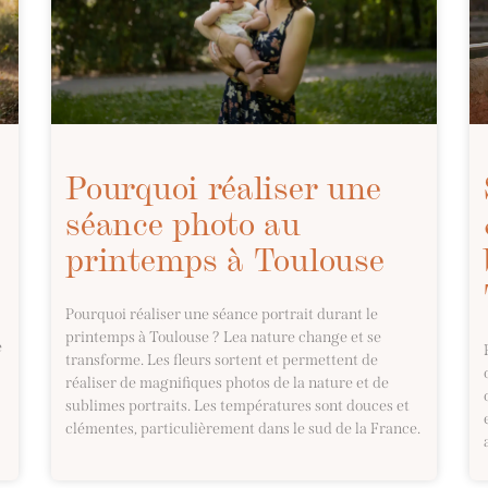
Pourquoi réaliser une
?
séance photo au
printemps à Toulouse
Pourquoi réaliser une séance portrait durant le
printemps à Toulouse ? Lea nature change et se
e
transforme. Les fleurs sortent et permettent de
réaliser de magnifiques photos de la nature et de
sublimes portraits. Les températures sont douces et
clémentes, particulièrement dans le sud de la France.