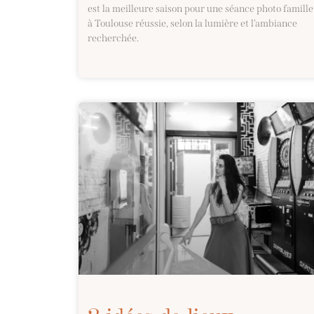
est la meilleure saison pour une séance photo famille
à Toulouse réussie, selon la lumière et l’ambiance
recherchée.