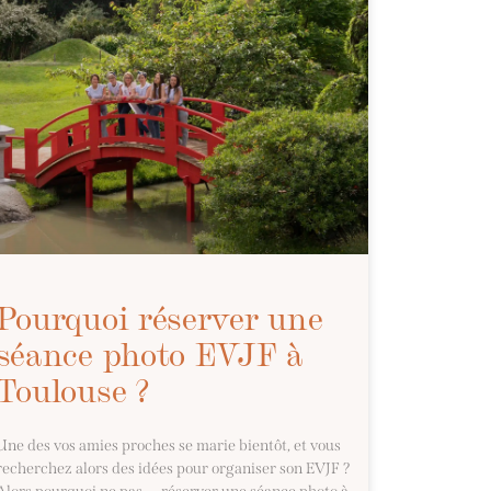
Pourquoi réserver une
séance photo EVJF à
Toulouse ?
Une des vos amies proches se marie bientôt, et vous
recherchez alors des idées pour organiser son EVJF ?