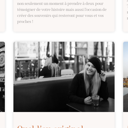
non seulement un moment à prendre à deux pour
témoigner de votre histoire mais aussi l’occasion de
créer des souvenirs qui resteront pour vous et vos
proches !