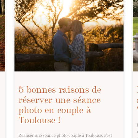
5 bonnes raisons de
réserver une séance
photo en couple à
Toulouse !
Réaliser une séance photo couple à Toulouse, c’est