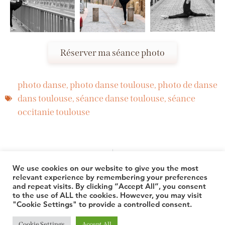
Réserver ma séance photo
photo danse
,
photo danse toulouse
,
photo de danse
dans toulouse
,
séance danse toulouse
,
séance
occitanie toulouse
PRÉCÉDENT
SUIVANT
Où prendre de belles photos de Toulouse
Visiter Izmir & la Turquie
We use cookies on our website to give you the most
relevant experience by remembering your preferences
and repeat visits. By clicking “Accept All”, you consent
© 2026 TheLuuxx
to the use of ALL the cookies. However, you may visit
"Cookie Settings" to provide a controlled consent.
Cookie Settings
Accept All