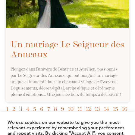
Un mariage Le Seigneur des
Anneaux
Plongez dans l’univers de Béatrice et Aurélien, passionnés
par Le Seigneur des Anneaux, qui ont imaginé un mariage
unique et immersif dans un charmant village de l’Aveyron.
Déguisements, décor végétal, arche elfique et cérémonie
pleine d’émotions… Une journée hors du temps à découvrir !
1
2
3
4
5
6
7
8
9
10
11
12
13
14
15
16
17
We use cookies on our website to give you the most
relevant experience by remembering your preferences
and repeat visits. By clicking “Accept All”, you consent