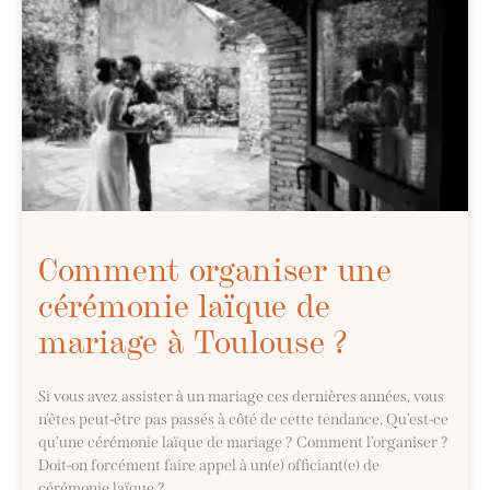
Comment organiser une
cérémonie laïque de
mariage à Toulouse ?
Si vous avez assister à un mariage ces dernières années, vous
n’êtes peut-être pas passés à côté de cette tendance. Qu’est-ce
qu’une cérémonie laïque de mariage ? Comment l’organiser ?
Doit-on forcément faire appel à un(e) officiant(e) de
cérémonie laïque ?