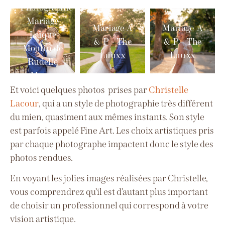
Photographie
Mariage
Mariage A
Mariage A
Laïque
& P - The
& P - The
Moulin de
Luuxx
Luuxx
Rudelle
Muret
Et voici quelques photos prises par
Christelle
Lacour
, qui a un style de photographie très différent
du mien, quasiment aux mêmes instants. Son style
est parfois appelé Fine Art. Les choix artistiques pris
par chaque photographe impactent donc le style des
photos rendues.
En voyant les jolies images réalisées par Christelle,
vous comprendrez qu’il est d’autant plus important
de choisir un professionnel qui correspond à votre
vision artistique.