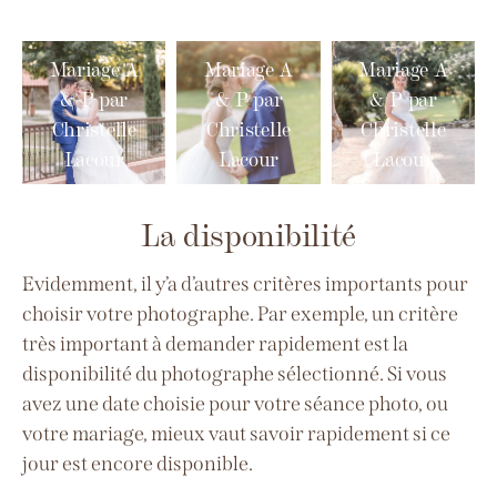
Mariage A
Mariage A
Mariage A
& P par
& P par
& P par
Christelle
Christelle
Christelle
Lacour
Lacour
Lacour
La disponibilité
Evidemment, il y’a d’autres critères importants pour
choisir votre photographe. Par exemple, un critère
très important à demander rapidement est la
disponibilité du photographe sélectionné. Si vous
avez une date choisie pour votre séance photo, ou
votre mariage, mieux vaut savoir rapidement si ce
jour est encore disponible.