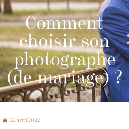
Comment
choisir son
photographe
(de mariage) ?
22 avril 2022